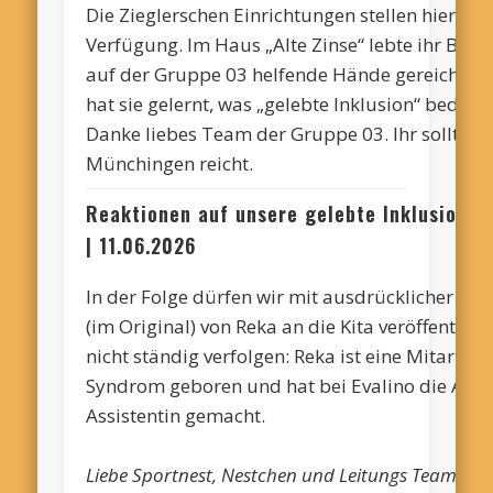
Die
Zieglerschen
Einrichtungen stellen hier i
Verfügung. Im Haus „Alte Zinse“ lebte ihr Brud
auf der Gruppe 03 helfende Hände gereicht. S
hat sie gelernt, was „gelebte Inklusion“ bedeute
Danke liebes Team der Gruppe 03. Ihr sollt wis
Münchingen reicht.
Reaktionen auf unsere gelebte Inklusion
| 11.06.2026
In der Folge dürfen wir mit ausdrücklicher Erl
(im Original) von Reka an die Kita veröffentlic
nicht ständig verfolgen: Reka ist eine Mitarbei
Syndrom geboren und hat bei
Evalino
die Ausb
Assistentin gemacht.
Liebe
Sportnest
, Nestchen und
Leitungs
Team ich 