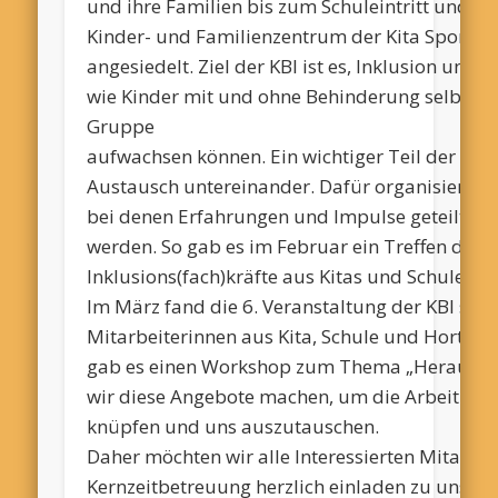
und ihre Familien bis zum Schuleintritt und be
Kinder- und Familienzentrum der Kita SportNe
angesiedelt. Ziel der KBI ist es, Inklusion un
wie Kinder mit und ohne Behinderung selbstve
Gruppe
aufwachsen können. Ein wichtiger Teil der Arb
Austausch untereinander. Dafür organisiert d
bei denen Erfahrungen und Impulse
geteilt ,
so
werden.
So gab es im Februar ein Treffen der
I
Inklusions
(
fach
)
kräfte
aus Kitas und Schulen 
Im März fand die 6. Veranstaltung der KBI stat
Mitarbeiterinnen aus Kita, Schule und Hort- 
gab es einen Workshop zum Thema „Herausfor
wir diese Angebote machen, um die Arbeit in d
knüpfen und uns auszutauschen.
Daher möchten wir alle Interessierten Mitarbe
Kernzeitbetreuung herzlich einladen zu unsere