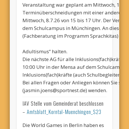
Veranstaltung war geplant am Mittwoch, 17.6.
Terminüberschneidungen mit einer anderen Ver
Mittwoch, 8.7.26 von 15 bis 17 Uhr. Der Veran
dem Schulcampus in Münchingen
. An diesem
(Fachberatung im Programm
Sprachkitas
) ei
Adultismus“ halten.
Die nächste
AG für alle
Inklusions
(
fach
)
kräfte
f
10:00 Uhr in der Mensa auf dem Schulcampus
Inklusions
(
fach
)
kräfte
(auch Schulbegleiter) si
Bei allen Fragen oder Anliegen können Sie sich
(jasmin.joens@sportnest.de) wenden.
IAV Stelle vom Gemeinderat beschlossen
–
Amtsblatt_Korntal-Muenchingen_S23
Die World Games in Berlin haben es